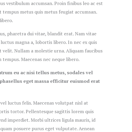
us vestibulum accumsan. Proin finibus leo ac est
. Ut tempus metus quis metus feugiat accumsan.
libero.
us, pharetra dui vitae, blandit erat. Nam vitae
luctus magna a, lobortis libero. In nec ex quis
 velit. Nullam a molestie urna. Aliquam faucibus
em tempus. Maecenas nec neque libero.
trum eu ac nisi tellus metus, sodales vel
phasellus eget massa efficitur euismod erat
el luctus felis. Maecenas volutpat nisl at
tis tortor. Pellentesque sagittis lorem quis
nd imperdiet. Morbi ultrices ligula mauris, id
liquam posuere purus eget vulputate. Aenean