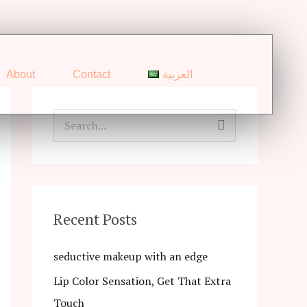
About
Contact
العربية
S
e
a
r
c
Recent Posts
h
seductive makeup with an edge
f
Lip Color Sensation, Get That Extra
o
Touch
r