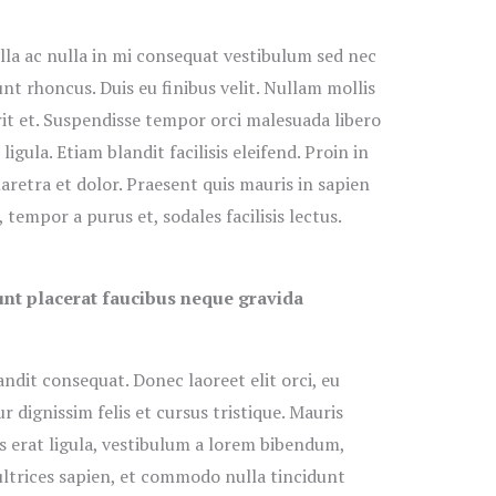
lla ac nulla in mi consequat vestibulum sed nec
nt rhoncus. Duis eu finibus velit. Nullam mollis
rit et. Suspendisse tempor orci malesuada libero
ligula. Etiam blandit facilisis eleifend. Proin in
retra et dolor. Praesent quis mauris in sapien
empor a purus et, sodales facilisis lectus.
dunt placerat faucibus neque gravida
ndit consequat. Donec laoreet elit orci, eu
 dignissim felis et cursus tristique. Mauris
is erat ligula, vestibulum a lorem bibendum,
 ultrices sapien, et commodo nulla tincidunt