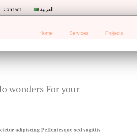
Contact
العربية
Home
Services
Projects
do wonders For your
tetur adipiscing Pellentesque sed sagittis